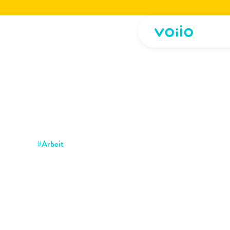
Jetzt die voiio Vorstellungsbroschüre lesen.
Hier herunterladen!
Jetzt die voiio Vo
#
Arbeit
Employer
Branding:
und
Maßnahmen
für
Top-Arbeitgebermar