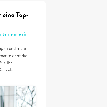
 eine Top-
nternehmen in 
 
ng-Trend mehr, 
arke zieht die 
ie Ihr 
ch als 