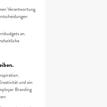
hmen Verantwortung 
entscheidungen 
rnbudgets an. 
zheitliche 
eiben.
spiration. 
eativität und ein 
Employer Branding 
ten: