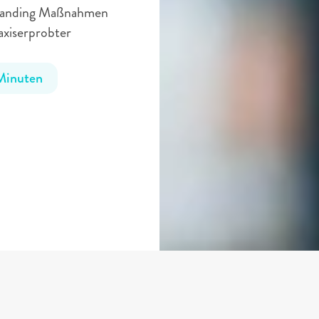
Branding Maßnahmen 
axiserprobter 
Minuten