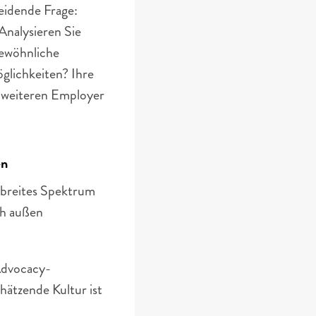
idende Frage: 
nalysieren Sie 
gewöhnliche 
lichkeiten? Ihre 
 weiteren Employer 
en
 breites Spektrum 
h außen 
Advocacy-
tzende Kultur ist 