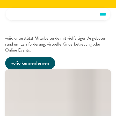
Jetzt die voiio Vorstellungsbroschüre lesen.
Hier herunterladen!
Jetzt die voiio Vo
Betriebliche
Kinderbetreuung
voiio unterstützt Mitarbeitende mit vielfältigen Angeboten 
rund um Lernförderung, virtuelle Kinderbetreuung oder 
Online Events.
voiio kennenlernen