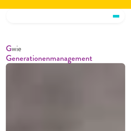
Jetzt die voiio Vorstellungsbroschüre lesen.
Hier herunterladen!
Jetzt die voiio Vo
G
wie
Generationenmanagement