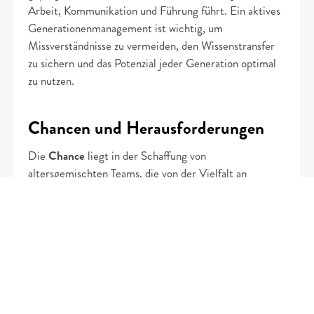
Arbeit, Kommunikation und Führung führt. Ein aktives 
Generationenmanagement ist wichtig, um 
Missverständnisse zu vermeiden, den Wissenstransfer 
zu sichern und das Potenzial jeder Generation optimal 
zu nutzen.
Chancen und Herausforderungen
Die 
Chance
 liegt in der Schaffung von 
altersgemischten Teams, die von der Vielfalt an 
Erfahrungen und Perspektiven profitieren und dadurch 
innovativer sind. Die 
Herausforderung
 ist, Stereotype 
und Vorurteile (z. B. „die Jungen sind illoyal“, „die 
Älteren sind nicht digitalaffin“) abzubauen und eine 
wirklich inklusive Kultur für alle Altersgruppen zu 
schaffen.