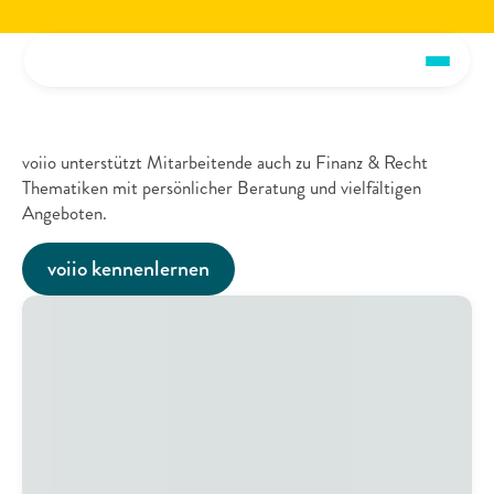
Jetzt die voiio Vorstellungsbroschüre lesen.
Hier herunterladen!
Jetzt die voiio Vo
Finanzen
und
Recht
voiio unterstützt Mitarbeitende auch zu Finanz & Recht 
Thematiken mit persönlicher Beratung und vielfältigen 
Angeboten.
voiio kennenlernen