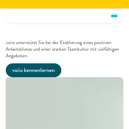
Jetzt die voiio Vorstellungsbroschüre lesen.
Hier herunterladen!
Jetzt die voiio Vo
Arbeitsleben
&
Teamkultur
voiio unterstützt Sie bei der Etablierung eines positiven 
Arbeitsklimas und einer starken Teamkultur mit vielfältigen 
Angeboten.
voiio kennenlernen