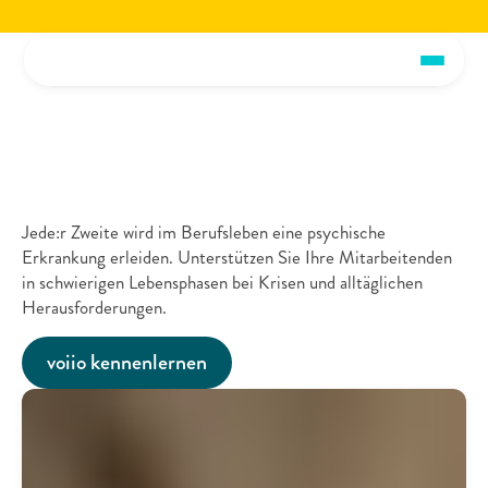
Jetzt die voiio Vorstellungsbroschüre lesen.
Hier herunterladen!
Jetzt die voiio Vo
Unser
EAP
-
Employee
Assistance
Program
Jede:r Zweite wird im Berufsleben eine psychische 
Erkrankung erleiden. Unterstützen Sie Ihre Mitarbeitenden 
in schwierigen Lebensphasen bei Krisen und alltäglichen 
Herausforderungen.
voiio kennenlernen