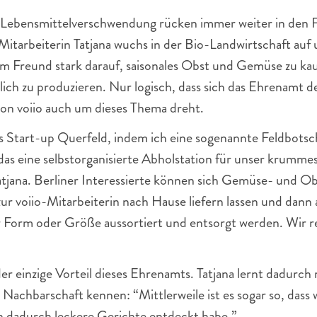
 Lebensmittelverschwendung rücken immer weiter in den F
-Mitarbeiterin Tatjana wuchs in der Bio-Landwirtschaft auf 
m Freund stark darauf, saisonales Obst und Gemüse zu kauf
lich zu produzieren. Nur logisch, dass sich das Ehrenamt de
on voiio auch um dieses Thema dreht.
s Start-up Querfeld, indem ich eine sogenannte Feldbotsch
das eine selbstorganisierte Abholstation für unser krumm
tjana. Berliner Interessierte können sich Gemüse- und Ob
zur voiio-Mitarbeiterin nach Hause liefern lassen und dann
 Form oder Größe aussortiert und entsorgt werden. Wir ret
der einzige Vorteil dieses Ehrenamts. Tatjana lernt dadurch
Nachbarschaft kennen: “Mittlerweile ist es sogar so, dass 
h dadurch leckere Gerichte entdeckt habe.” 