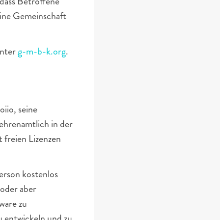
dass Betroffene 
eine Gemeinschaft 
nter 
g-m-b-k.org
.
iio, seine 
 ehrenamtlich in der 
freien Lizenzen 
erson kostenlos 
oder aber 
ware zu 
 entwickeln und zu 