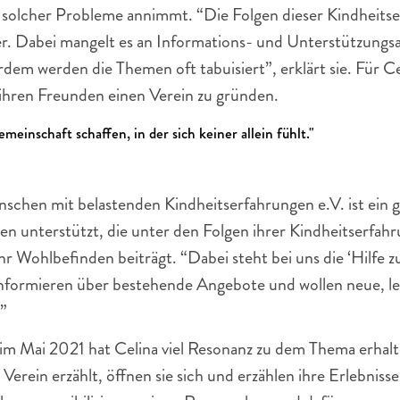
 solcher Probleme annimmt. “Die Folgen dieser Kindheitser
ter. Dabei mangelt es an Informations- und Unterstützungsa
em werden die Themen oft tabuisiert”, erklärt sie. Für C
hren Freunden einen Verein zu gründen. 
einschaft schaffen, in der sich keiner allein fühlt."
chen mit belastenden Kindheitserfahrungen e.V. ist ein g
n unterstützt, die unter den Folgen ihrer Kindheitserfahr
 Wohlbefinden beiträgt. “Dabei steht bei uns die ‘Hilfe zur
nformieren über bestehende Angebote und wollen neue, lei
”
m Mai 2021 hat Celina viel Resonanz zu dem Thema erhalte
rein erzählt, öffnen sie sich und erzählen ihre Erlebnisse