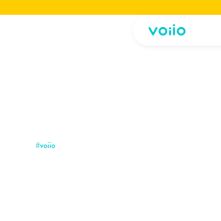
Jetzt die voiio Vorstellungsbroschüre lesen.
Hier herunterladen!
Jetzt die voiio Vo
#
voiio
voiio
&
volunteering:
voiios
erzählen
von
i