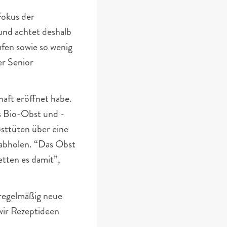
okus der 
und achtet deshalb 
en sowie so wenig 
r Senior 
aft eröffnet habe. 
es Bio-Obst und -
sttüten über eine 
 abholen. “Das Obst 
ten es damit”, 
 regelmäßig neue 
wir Rezeptideen 