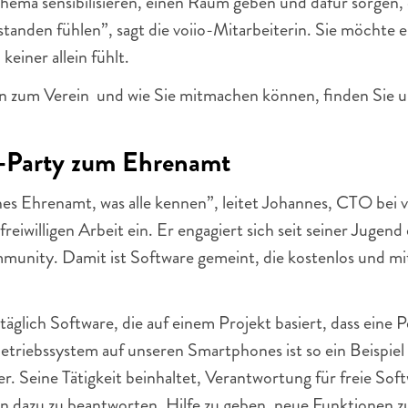
ema sensibilisieren, einen Raum geben und dafür sorgen, 
standen fühlen”, sagt die voiio-Mitarbeiterin. Sie möchte 
 keiner allein fühlt.
 zum Verein  und wie Sie mitmachen können, finden Sie u
-Party zum Ehrenamt
ches Ehrenamt, was alle kennen”, leitet Johannes, CTO bei vo
freiwilligen Arbeit ein. Er engagiert sich seit seiner Jugend
ity. Damit ist Software gemeint, die kostenlos und mit 
täglich Software, die auf einem Projekt basiert, dass eine P
 Betriebssystem auf unseren Smartphones ist so ein Beispiel 
er. Seine Tätigkeit beinhaltet, Verantwortung für freie Soft
 dazu zu beantworten, Hilfe zu geben, neue Funktionen zu