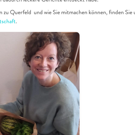
tschaft
.