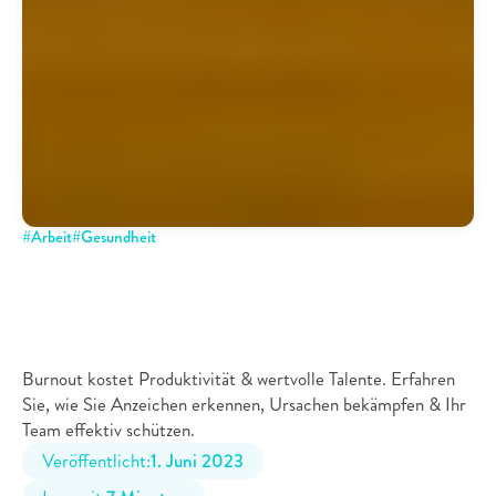
#
Arbeit
#
Gesundheit
Burnout
bei
Mitarbeitern
erkennen:
Ursachen,
Symptome
und
effektive
Gegenmaßnahmen
Burnout kostet Produktivität & wertvolle Talente. Erfahren 
Sie, wie Sie Anzeichen erkennen, Ursachen bekämpfen & Ihr 
Team effektiv schützen.
Veröffentlicht:
1. Juni 2023