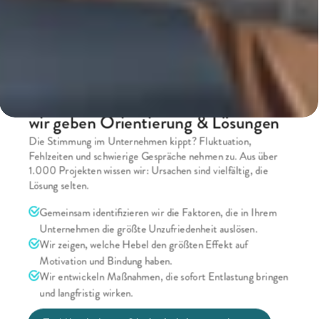
Die Online-Plattform für Vereinbarkeit
Mitarbeiterzufriedenheit steigern – 
wir geben Orientierung & Lösungen
Die Stimmung im Unternehmen kippt? Fluktuation, 
Fehlzeiten und schwierige Gespräche nehmen zu. Aus über 
1.000 Projekten wissen wir: Ursachen sind vielfältig, die 
Lösung selten.
Gemeinsam identifizieren wir die Faktoren, die in Ihrem 
Unternehmen die größte Unzufriedenheit auslösen.
Wir zeigen, welche Hebel den größten Effekt auf 
Motivation und Bindung haben.
Wir entwickeln Maßnahmen, die sofort Entlastung bringen 
und langfristig wirken.