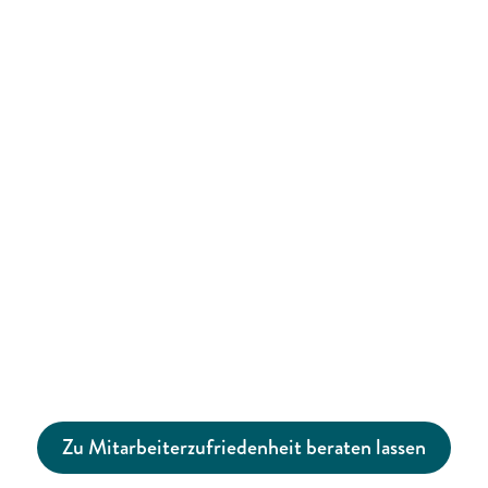
zusätzlichen Overhead.
Jetzt von unserer Erfahrung mit über 
1000 Unternehmen profitieren und 
kostenlose Beratung anfordern
Zu Mitarbeiterzufriedenheit beraten lassen