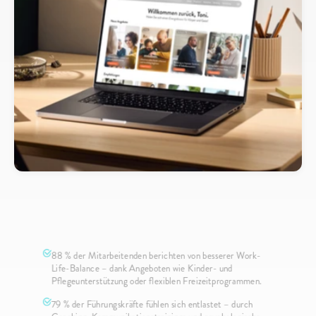
Mitarbeiterzufriedenheit
Steigern
neu
denken
Eine
Plattform
und
viele
Lösungen
88 % der Mitarbeitenden berichten von besserer Work-
Life-Balance – dank Angeboten wie Kinder- und 
Pflegeunterstützung oder flexiblen Freizeitprogrammen.
79 % der Führungskräfte fühlen sich entlastet – durch 