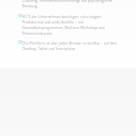
Coaching, Kommunikationstrainings und psychologische 
Beratung.
90 % der Unternehmen bestätigen: voiio steigert 
Produktivität und senkt Ausfälle – mit 
Gesundheitsprogrammen, Resilienz-Workshops und 
Präventionskursen.
Die Plattform ist über jeden Browser erreichbar – auf dem 
Desktop, Tablet und Smartphone
G
l
ü
c
k
l
i
c
h
e
K
u
n
d
e
n
1
.
0
0
0
+
U
n
t
e
r
n
e
h
m
e
n
v
e
r
t
r
a
u
e
n
a
u
f
v
o
i
i
o
: