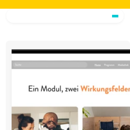
Jetzt die voiio Vorstellungsbroschüre lesen.
Hier herunterladen!
Jetzt die voiio Vo