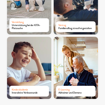
Vermittlung
Unterstützung bei der KITA-
Vortrag
Platzsuche
Familienalltag stressfrei gestalten
Kinderakademie
E-Learning
Interaktive Vorlesestunde
Alzheimer und Demenz