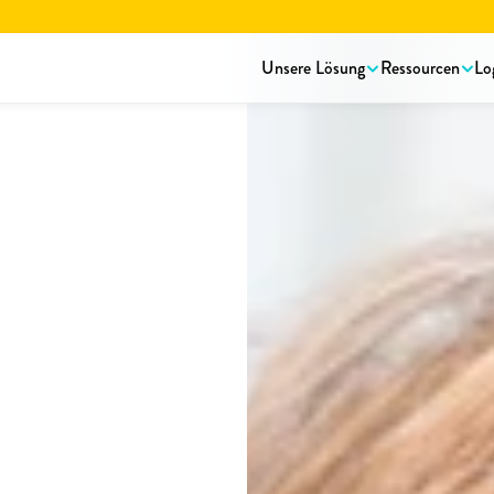
rstellungsbroschüre lesen.
Hier herunterladen!
Unsere Lösung
Ressourcen
Lo
Mehr
als
on