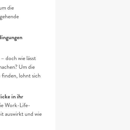
um die 
rgehende 
ingungen 
 doch wie lässt 
 machen? Um die 
inden, lohnt sich 
ke in ihr 
die Work-Life-
it auswirkt und wie 