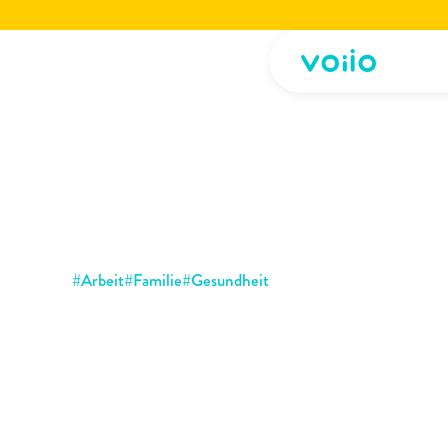
Jetzt die voiio Vorstellungsbroschüre lesen.
Hier herunterladen!
Jetzt die voiio Vo
#
Arbeit
#
Familie
#
Gesundheit
Work-Life-Balance:
das
bloße
Anbieten
v
Home-Office