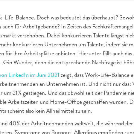
k-Life-Balance. Doch was bedeutet das überhaupt? Sowohl
 auch für Arbeitgebende? In Zeiten des Fachkräftemangels 
smarkt verschoben. Dabei konkurrieren Talente längst nic
ehr konkurrieren Unternehmen um Talente, indem sie mög
ür ihre Arbeitsplätze anbieten. Hierunter fällt auch das 
 Kein Wunder, denn die entsprechende Nachfrage ist höher
von LinkedIn im Juni 2021
 zeigt, dass Work-Life-Balance ei
beitnehmenden an Unternehmen ist. Und nicht nur das: Vi
ar um 21% gestiegen. Und das obwohl seit der Pandemie ni
xible Arbeitszeiten und Home-Office geschaffen wurden. D
ts scheint also kein Allheilmittel zu sein. 
 rund 40% der Arbeitnehmenden weltweit, die während der
teten, Symptome von Burnout. Allerdings empfinden run