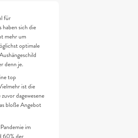
 für 
haben sich die 
ht mehr um 
lichst optimale 
Aushängeschild 
 denn je. 
ne top 
elmehr ist die 
e zuvor dagewesene 
as bloße Angebot 
 Pandemie im 
d 60% der 