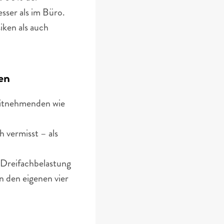
ser als im Büro. 
en als auch 
en
itnehmenden wie 
 vermisst – als 
Dreifachbelastung 
n den eigenen vier 