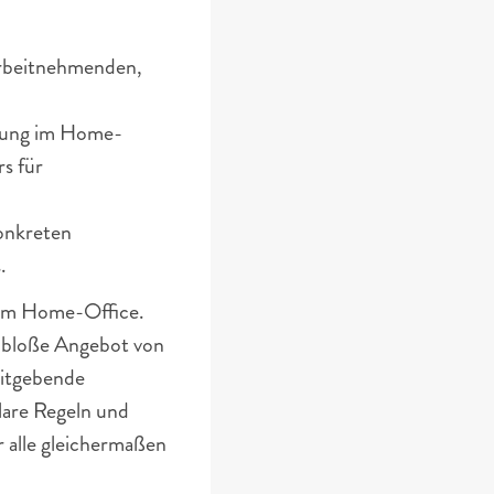
rbeitnehmenden, 
ilung im Home-
s für 
onkreten 
.
im Home-Office. 
 bloße Angebot von 
eitgebende 
lare Regeln und 
alle gleichermaßen 