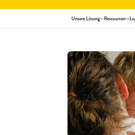
rstellungsbroschüre lesen.
Hier herunterladen!
Unsere Lösung
Ressourcen
Lo
er 
Balance ihrer Belegschaft 
d von aktuellen Statistiken.
unserer Mitarbeitenden 
Arbeitsumfeldes. Die 