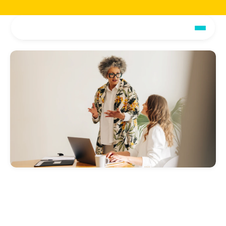
Jetzt die voiio Vorstellungsbroschüre lesen.
Hier herunterladen!
Jetzt die voiio Vo
Tradition trifft Zukunft
Erfahren Sie, wie voiio die Volksbank Rhein-Lippe eG auf 
dem Weg in die Zukunft der Arbeit begleitet.
Volksbank Rhein-Lippe eG