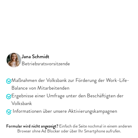
"Genossenschaft steht für Zusammenhalt und das 
gemeinschaftliche Wohl sowie weitere traditionelle Werte, 
die bis heute bei uns Bestand haben. Diese spiegeln sich in 
den modernen Angeboten von voiio wider. Viele Kolleginnen 
und Kollegen schätzen voiio sehr. Dabei überzeugt vor allem, 
dass wir die Angebote individuell und standortübergreifend 
nutzen können."
Jana Schmidt
Betriebsratsvorsitzende
Das erwartet Sie in unserer Case Study
Maßnahmen der Volksbank zur Förderung der Work-Life-
Balance von Mitarbeitenden
Ergebnisse einer Umfrage unter den Beschäftigten der 
Volksbank
 Informationen über unsere Aktivierungskampagnen
Jetzt
kostenlos
herunterladen!
Formular wird nicht angezeigt?
 Einfach die Seite nochmal in einem anderen 
Browser ohne Ad Blocker oder über Ihr Smartphone aufrufen.