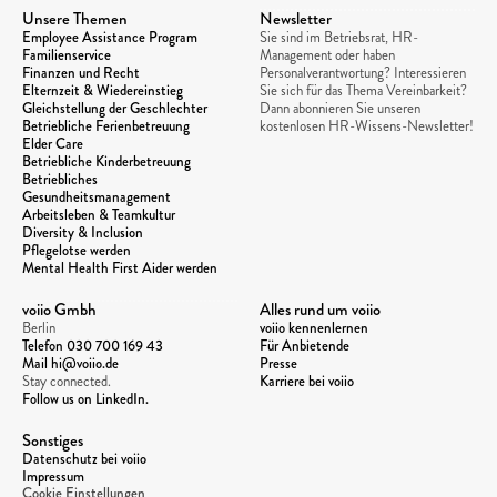
Unsere Themen
Newsletter
Employee Assistance Program
Sie sind im Betriebsrat, HR-
Familienservice
Management oder haben 
Finanzen und Recht
Personalverantwortung? Interessieren 
Elternzeit & Wiedereinstieg
Sie sich für das Thema Vereinbarkeit? 
Gleichstellung der Geschlechter
Dann abonnieren Sie unseren 
Betriebliche Ferienbetreuung
kostenlosen HR-Wissens-Newsletter!
Elder Care
Betriebliche Kinderbetreuung
Betriebliches 
Gesundheitsmanagement
Arbeitsleben & Teamkultur
Diversity & Inclusion
Pflegelotse werden
Mental Health First Aider werden
voiio Gmbh
Alles rund um voiio
Berlin
voiio kennenlernen
Telefon 
030 700 169 43
Für Anbietende
Mail hi@voiio.de
Presse
Stay connected. 
Karriere bei voiio
Follow us on LinkedIn.
Sonstiges
Datenschutz bei voiio
Impressum
Cookie Einstellungen