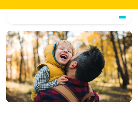
Jetzt die voiio Vorstellungsbroschüre lesen.
Hier herunterladen!
Jetzt die voiio Vo
Elternunterstützung steigert 
Produktivität und Motivation am 
Arbeitsplatz