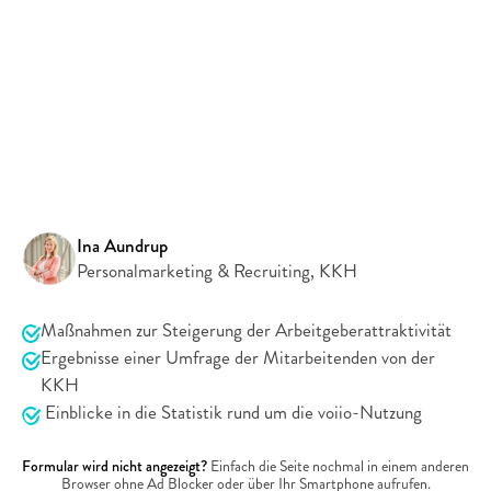
Gemeinsam mit voiio unterstützt die KKH ihre 
Mitarbeitenden mit Kindern, indem sie Familien in allen 
Lebenslagen entlastet und präventiv Überlastung verhindert.
Kaufmännische Krankenkasse – KKH
"Die Möglichkeit voiio zu nutzen hat nicht nur einen positiven 
Effekt auf die Motivation unserer Mitarbei- tenden, sondern 
der einzigartige Benefit lässt sich auch wunderbar im 
Personalmarketing und der Gewinnung von neuen 
Mitarbeitenden für die KKH nutzen."
Ina Aundrup
Personalmarketing & Recruiting, KKH
Das erwartet Sie in unserer Case Study
Maßnahmen zur Steigerung der Arbeitgeberattraktivität
Ergebnisse einer Umfrage der Mitarbeitenden von der 
KKH
 Einblicke in die Statistik rund um die voiio-Nutzung
Jetzt
kostenlos
herunterladen!
Formular wird nicht angezeigt?
 Einfach die Seite nochmal in einem anderen 
Browser ohne Ad Blocker oder über Ihr Smartphone aufrufen.