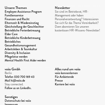
Unsere Themen
Newsletter
Employee Assistance Program
Sie sind im Betriebsrat, HR-
Familienservice
Management oder haben 
Finanzen und Recht
Personalverantwortung? Interessieren 
Elternzeit & Wiedereinstieg
Sie sich für das Thema Vereinbarkeit? 
Gleichstellung der Geschlechter
Dann abonnieren Sie unseren 
Betriebliche Ferienbetreuung
kostenlosen HR-Wissens-Newsletter!
Elder Care
Betriebliche Kinderbetreuung
Betriebliches 
Gesundheitsmanagement
Arbeitsleben & Teamkultur
Diversity & Inclusion
Pflegelotse werden
Mental Health First Aider werden
voiio Gmbh
Alles rund um voiio
Berlin
voiio kennenlernen
Telefon 
030 700 169 43
Für Anbietende
Mail hi@voiio.de
Presse
Stay connected. 
Karriere bei voiio
Follow us on LinkedIn.
Sonstiges
Datenschutz bei voiio
Impressum