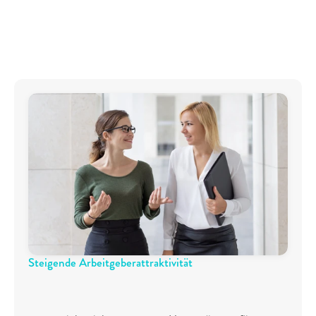
Proof of concept
Unsere Expertise: Nachweislich 
bessere Ergebnisse mit voiio
Steigende Arbeitgeberattraktivität
9
0
%