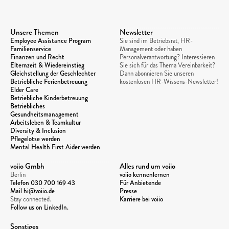
Unsere Themen
Newsletter
Employee Assistance Program
Sie sind im Betriebsrat, HR-
Familienservice
Management oder haben 
Finanzen und Recht
Personalverantwortung? Interessieren 
Elternzeit & Wiedereinstieg
Sie sich für das Thema Vereinbarkeit? 
Gleichstellung der Geschlechter
Dann abonnieren Sie unseren 
Betriebliche Ferienbetreuung
kostenlosen HR-Wissens-Newsletter!
Elder Care
Betriebliche Kinderbetreuung
Betriebliches 
Gesundheitsmanagement
Arbeitsleben & Teamkultur
Diversity & Inclusion
Pflegelotse werden
Mental Health First Aider werden
voiio Gmbh
Alles rund um voiio
Berlin
voiio kennenlernen
Telefon 
030 700 169 43
Für Anbietende
Mail hi@voiio.de
Presse
Stay connected. 
Karriere bei voiio
Follow us on LinkedIn.
Sonstiges