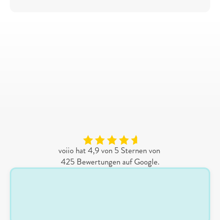
Kostenloses
Erstgespräch
Jetzt unverbindlich über 
Employer Branding beraten 
lassen!
voiio hat 4,9 von 5 Sternen von 
425 Bewertungen auf Google.