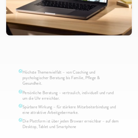
Employer
Branding
neu
denken
Eine
Plattform
und
viele
Lösungen
Höchste Themenvielfalt – von Coaching und 
psychologischer Beratung bis Familie, Pflege & 
Gesundheit.
Persönliche Beratung – vertraulich, individuell und rund 
um die Uhr erreichbar.
Spürbare Wirkung – für stärkere Mitarbeiterbindung und 
eine attraktive Arbeitgebermarke.
Die Plattform ist über jeden Browser erreichbar – auf dem 
Desktop, Tablet und Smartphone