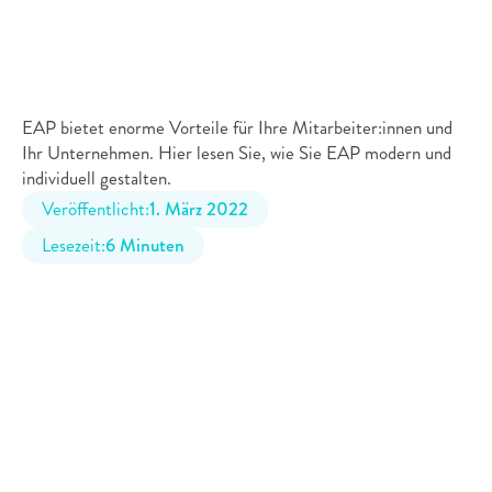
EAP
neu
gedacht:
So
unterstützen
Sie
in
schwierigen
Zeiten
EAP bietet enorme Vorteile für Ihre Mitarbeiter:innen und 
Ihr Unternehmen. Hier lesen Sie, wie Sie EAP modern und 
individuell gestalten.
Veröffentlicht:
1. März 2022
Lesezeit:
6 Minuten
Das klassische Employee Assistance Program (EAP) ist 
schon längst nicht mehr den Herausforderungen der heutigen 
Arbeitswelt gewachsen. Deshalb ist es gerade jetzt so 
wichtig, EAP neu zu denken. Die Dringlichkeit ist nicht 
zuletzt durch die Pandemie deutlich geworden.
2021 führte 
Cambridge University Press
 eine Studie mit der 