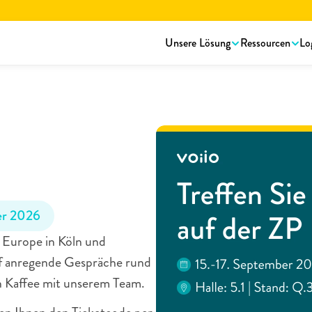
rstellungsbroschüre lesen.
Hier herunterladen!
Unsere Lösung
Ressourcen
Lo
die
ZP
er 2026
P Europe in Köln und 
uf anregende Gespräche rund 
 Kaffee mit unserem Team.