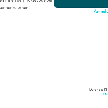
den Ihnen den Ticketcode per 
 kennenzulernen!
Anmelde
Durch das Kli
Dat