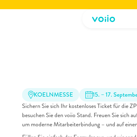
Jetzt die voiio Vorstellungsbroschüre lesen.
Hier herunterladen!
Jetzt die voiio Vo
Jetzt
Freitickets
für
Europe
sichern
KOELNMESSE
15. – 17. Septemb
Sichern Sie sich Ihr kostenloses Ticket für die Z
besuchen Sie den voiio Stand. Freuen Sie sich a
um moderne Mitarbeiterbindung – und auf einen