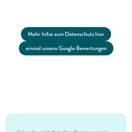
Mehr Infos zum Datenschutz hier
einmal unsere Google Bewertungen
Checken
Sie
jetzt
kostenlos,
ob
unsere
Mitarbeiter
Benefit
Plattform
zu
Ihrem
Unternehmen
passt.