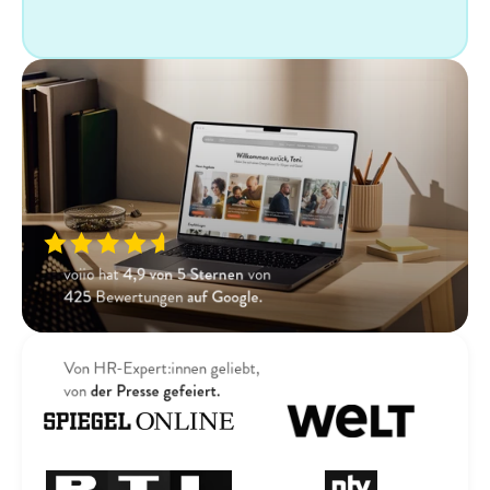
voiio hat 
4,9 von 5 Sternen
 von 
425
 Bewertungen 
auf Google.
Von HR-Expert:innen geliebt,
von 
der Presse gefeiert.