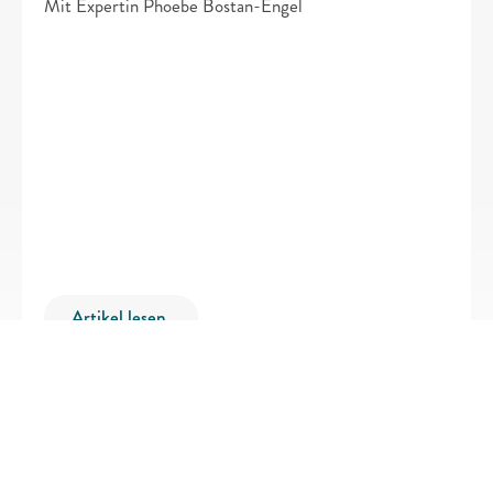
Mit Expertin Phoebe Bostan-Engel
Artikel lesen 
Zurück zur 
Übersichtsseite