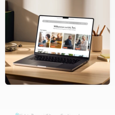
Mitarbeiterbindungsmaßnahmen
neu
denken
Eine
Plattform
und
viele
Lösungen