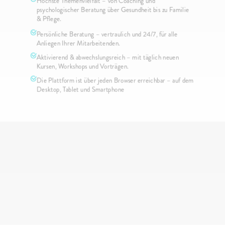
Höchste Themenvielfalt – von Coaching und 
psychologischer Beratung über Gesundheit bis zu Familie 
& Pflege.
Persönliche Beratung – vertraulich und 24/7, für alle 
Anliegen Ihrer Mitarbeitenden.
Aktivierend & abwechslungsreich – mit täglich neuen 
Kursen, Workshops und Vorträgen.
Die Plattform ist über jeden Browser erreichbar – auf dem 
Desktop, Tablet und Smartphone
G
l
ü
c
k
l
i
c
h
e
K
u
n
d
e
n
1
.
0
0
0
+
U
n
t
e
r
n
e
h
m
e
n
v
e
r
t
r
a
u
e
n
a
u
f
v
o
i
i
o
: