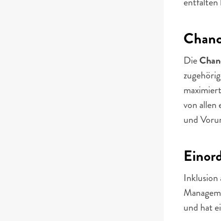
entfalten
Chanc
Die 
Chan
zugehörig 
maximiert
von allen
und Vorur
Einor
Inklusion 
Managemen
und hat e