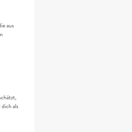
ie aus 
m 
chätzt, 
dich als 