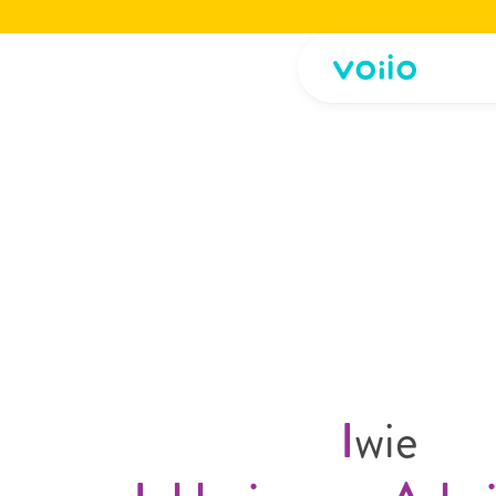
Jetzt die voiio Vorstellungsbroschüre lesen.
Hier herunterladen!
Jetzt die voiio Vo
I
wie