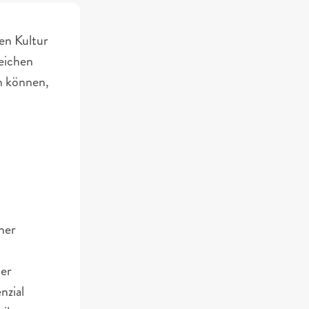
en Kultur 
eichen 
n können, 
ner 
er 
zial 