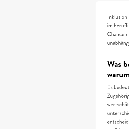
Inklusion 
im berufli
Chancen h
unabhängi
Was be
warum 
Es bedeut
Zugehörigk
wertschät
unterschie
entscheide