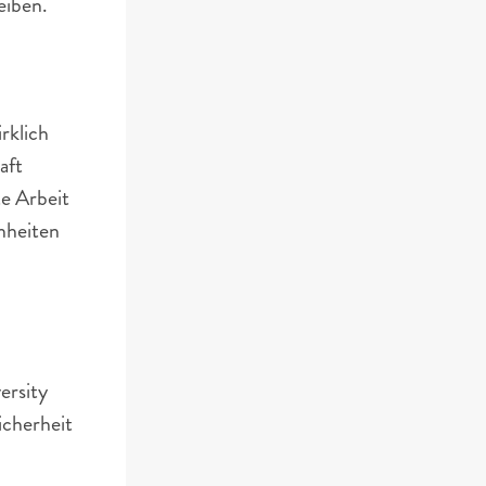
eiben.
rklich 
ft 
e Arbeit 
heiten 
rsity 
cherheit 