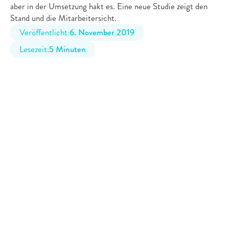
aber in der Umsetzung hakt es. Eine neue Studie zeigt den 
Stand und die Mitarbeitersicht.
Veröffentlicht:
6. November 2019
Lesezeit:
5 Minuten
Was Unternehmen im Bereich der 
Vereinbarkeitspolitik für Maßnahmen 
ergreifen können, um für Bewerber noch 
attraktiver zu werden.
Das Thema „Vereinbarkeit von Beruf und Familie“ hat einen 
stetig wachsenden Einfluss auf die 
Unternehmensattraktivität. Aufgrund dieser Tatsache 
verlassen sich schon heute hunderte Großunternehmen im 
Bereich der betrieblichen Ferienbetreuung auf die Firma 
voiio. 