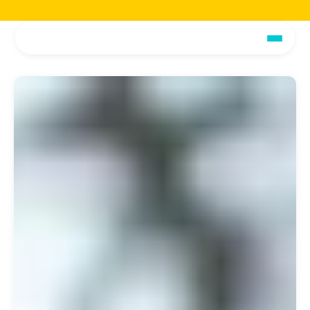
Jetzt die voiio Vorstellungsbroschüre lesen.
Hier herunterladen!
Jetzt die voiio Vo